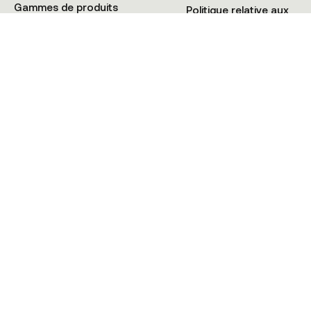
Gammes de produits
Politique relative aux
Tutoriels
Cookies
+41 21 900 02 08
© KMAX SWITZERLAND 2025 • Tous droits réservés • HIOS Sàrl CH-1009
Pully (VD) Suisse
Politique de Confidentialité
Conditions générales
Cookies