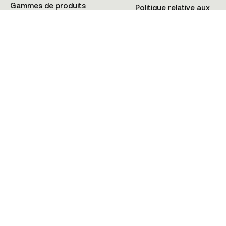
Gammes de produits
Politique relative aux
Tutoriels
Cookies
+41 21 900 02 08
© KMAX SWITZERLAND 2025 • Tous droits réservés • HIOS Sàrl CH-1009
Pully (VD) Suisse
Politique de Confidentialité
Conditions générales
Cookies