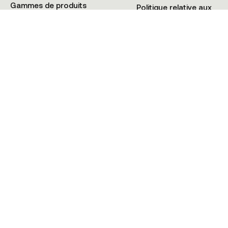
Gammes de produits
Politique relative aux
Tutoriels
Cookies
+41 21 900 02 08
© KMAX SWITZERLAND 2025 • Tous droits réservés • HIOS Sàrl CH-1009
Pully (VD) Suisse
Politique de Confidentialité
Conditions générales
Cookies