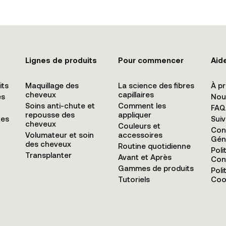
Lignes de produits
Pour commencer
Aid
its
Maquillage des
La science des fibres
À p
cheveux
capillaires
es
Nou
Soins anti-chute et
Comment les
FAQ
repousse des
appliquer
tes
Suiv
cheveux
Couleurs et
Con
Volumateur et soin
accessoires
Gén
des cheveux
Routine quotidienne
Poli
Transplanter
Avant et Après
Conf
Gammes de produits
Poli
Tutoriels
Coo