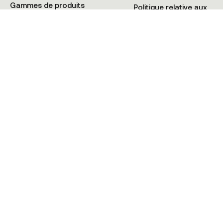
Gammes de produits
Politique relative aux
Tutoriels
Cookies
+41 21 900 02 08
© KMAX SWITZERLAND 2025 • Tous droits réservés • HIOS Sàrl CH-1009
Pully (VD) Suisse
Politique de Confidentialité
Conditions générales
Cookies