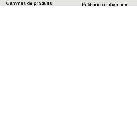
Gammes de produits
Politique relative aux
Tutoriels
Cookies
+41 21 900 02 08
© KMAX SWITZERLAND 2025 • Tous droits réservés • HIOS Sàrl CH-1009
Pully (VD) Suisse
Politique de Confidentialité
Conditions générales
Cookies