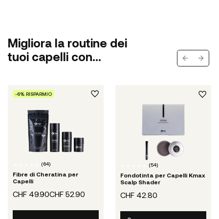
Migliora la routine dei
tuoi capelli con...
Previous s
Next 
-6% RISPARMIO
(
64
)
(
54
)
Fibre di Cheratina per
Fondotinta per Capelli Kmax
Capelli
Scalp Shader
CHF 49.90
CHF 52.90
CHF 42.80