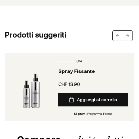
Prodotti suggeriti
Previous s
Next 
(
15
)
Spray Fissante
CHF 13.90
Aggiungi al carrello
13
punti
Programma Fedeltà