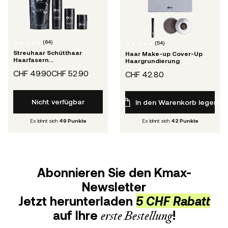
(
64
)
(
54
)
Streuhaar Schütthaar
Haar Make-up Cover-Up
Haarfasern
Haargrundierung
Haarverdichtung
CHF 49.90
CHF 52.90
CHF 42.80
Nicht verfügbar
In den Warenkorb legen
Es lohnt sich
49
Punkte
Es lohnt sich
42
Punkte
Abonnieren Sie den Kmax-
Newsletter
Jetzt herunterladen
5 CHF Rabatt
auf Ihre
erste Bestellung
!