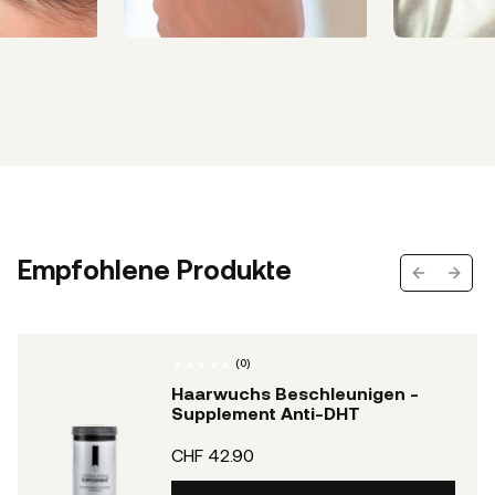
Empfohlene Produkte
Previous s
Next 
(
0
)
Haarwuchs Beschleunigen -
Supplement Anti-DHT
CHF 42.90