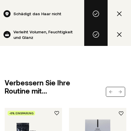
Schädigt das Haar nicht
Verleiht Volumen, Feuchtigkeit
und Glanz
Verbessern Sie Ihre
Routine mit...
Previous s
Next 
-6% EINSPARUNG