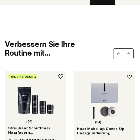
Verbessern Sie Ihre
Routine mit...
Previous s
Next 
-6% EINSPARUNG
(
64
)
(
54
)
Streuhaar Schütthaar
Haar Make-up Cover-Up
Haarfasern
Haargrundierung
Haarverdichtung