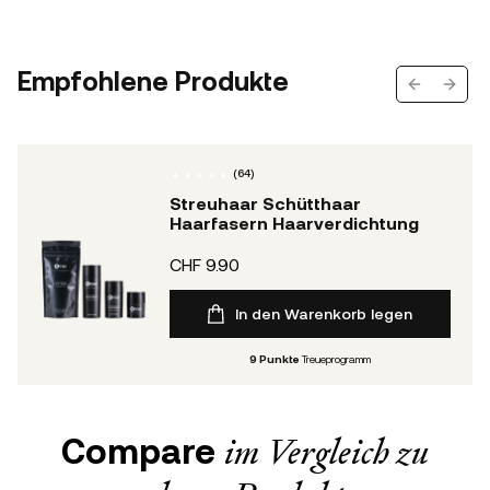
Empfohlene Produkte
Previous s
Next 
(
64
)
Streuhaar Schütthaar
Haarfasern Haarverdichtung
CHF 9.90
In den Warenkorb legen
9
Punkte
Treueprogramm
Compare
im Vergleich zu