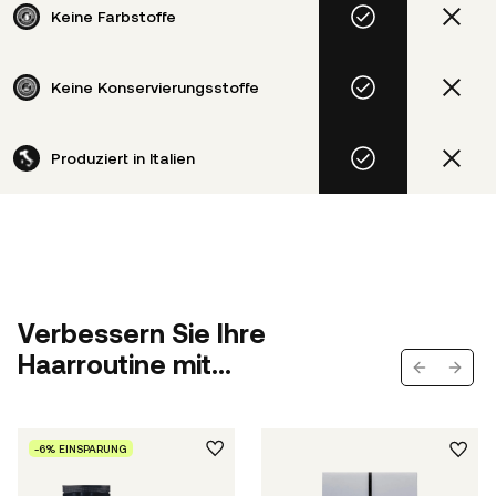
Keine Farbstoffe
Keine Konservierungsstoffe
Produziert in Italien
Verbessern Sie Ihre
Haarroutine mit...
Previous s
Next 
-6% EINSPARUNG