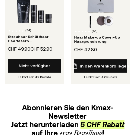
(
64
)
(
54
)
Streuhaar Schütthaar
Haar Make-up Cover-Up
Haarfasern
Haargrundierung
Haarverdichtung
CHF 49.90
CHF 52.90
CHF 42.80
Nicht verfügbar
In den Warenkorb legen
Es lohnt sich
49
Punkte
Es lohnt sich
42
Punkte
Abonnieren Sie den Kmax-
Newsletter
Jetzt herunterladen
5 CHF Rabatt
auf Ihre
erste Bestellung
!