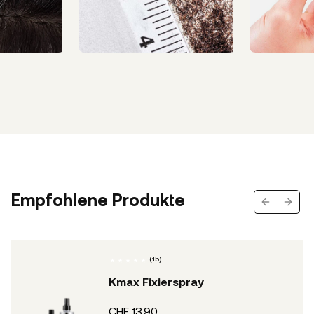
Empfohlene Produkte
Previous s
Next 
(
15
)
Kmax Fixierspray
CHF 13.90