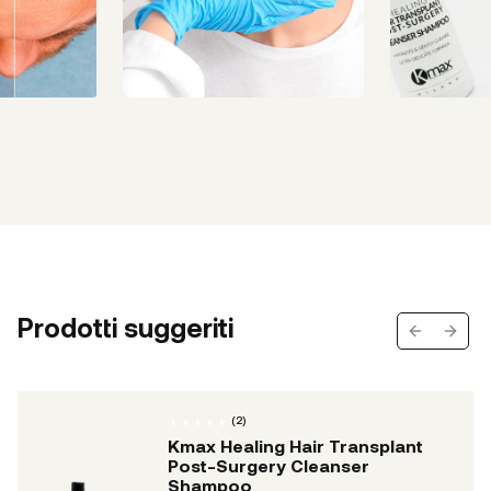
Prodotti suggeriti
Previous s
Next 
(
2
)
Kmax Healing Hair Transplant
Post-Surgery Cleanser
Shampoo