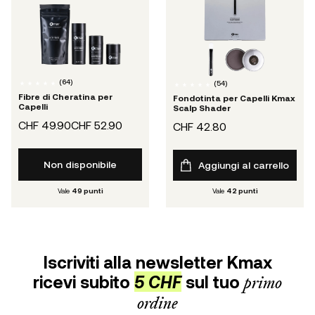
(
64
)
(
54
)
Fibre di Cheratina per
Fondotinta per Capelli Kmax
Capelli
Scalp Shader
CHF 49.90
CHF 52.90
CHF 42.80
Non disponibile
Aggiungi al carrello
Vale
49
punti
Vale
42
punti
Iscriviti alla newsletter Kmax
ricevi subito
5 CHF
sul tuo
primo
ordine